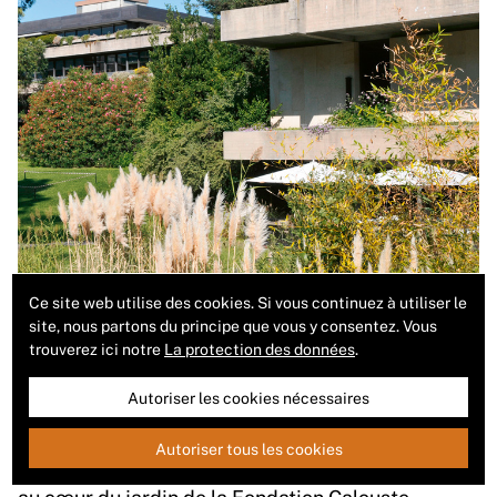
Ce site web utilise des cookies. Si vous continuez à utiliser le
site, nous partons du principe que vous y consentez. Vous
trouverez ici notre
La protection des données
.
Autoriser les cookies nécessaires
Le lieu
Les Lisboètes viennent ici avant tout pour
profiter du vaste parc arborisé, offrant petits
Autoriser tous les cookies
sentiers, ombre et calme au milieu de la ville. Mais
au cœur du jardin de la Fondation Calouste