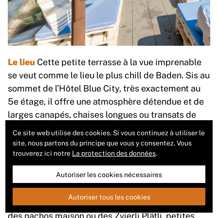
Le lieu
Cette petite terrasse à la vue imprenable
se veut comme le lieu le plus chill de Baden. Sis au
sommet de l’Hôtel Blue City, très exactement au
5e étage, il offre une atmosphère détendue et de
larges canapés, chaises longues ou transats de
plage pour des soirées 100% détente parfois
Ce site web utilise des cookies. Si vous continuez à utiliser le
bercées par de la musique lounge.
site, nous partons du principe que vous y consentez. Vous
trouverez ici notre
La protection des données
.
Ce qu’on y sert
Des cocktails, mais aussi un large
Autoriser les cookies nécessaires
choix de bières et de gins. Du côté des spécialités,
le Sichtbar Ice Tea ou la limonade maison. Pour les
Autoriser tous les cookies
petites faims, on y trouve des sandwichs chauds,
des nachos maison ou des Zvierli Plätli, petites