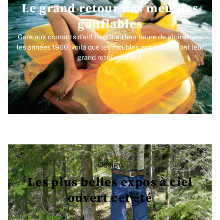
Le grand retour des meubles
gonflables
Gare aux courants d’air! Ils ont eu leur heure de gloire dans
les années 1960, voilà que les meubles gonflables font leur
grand retour cet été.
Design
Les plus belles expos à ciel
ouvert cet été