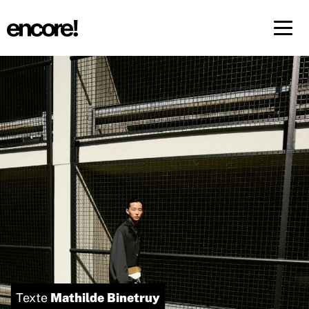
Menü 
FR
DE
Mathilde Binetruy
Texte