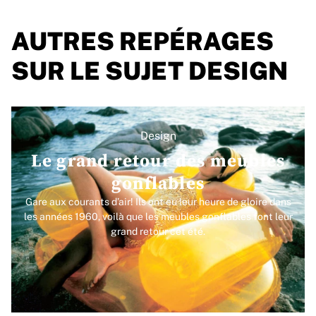
AUTRES REPÉRAGES
SUR LE SUJET DESIGN
Design
Le grand retour des meubles
gonflables
Gare aux courants d’air! Ils ont eu leur heure de gloire dans
les années 1960, voilà que les meubles gonflables font leur
grand retour cet été.