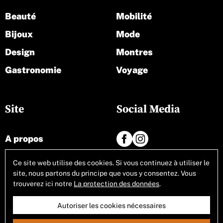
Beauté
Mobilité
Bijoux
Mode
Design
Montres
Gastronomie
Voyage
Site
Social Media
A propos
Contact
Ce site web utilise des cookies. Si vous continuez à utiliser le
site, nous partons du principe que vous y consentez. Vous
Tous les articles
trouverez ici notre
La protection des données
.
Autoriser les cookies nécessaires