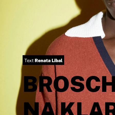
Renata Libal
Text
BROSCH
NA KLAR