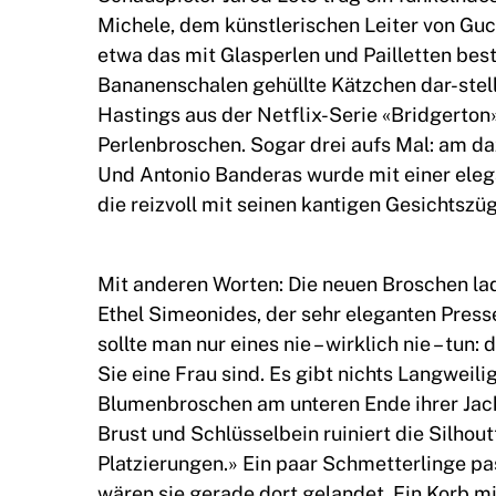
Michele, dem künstlerischen Leiter von Gucc
etwa das mit Glasperlen und Pailletten best
Bananenschalen gehüllte Kätzchen dar-stel
Hastings aus der Netflix-Serie «Bridgerton
Perlenbroschen. Sogar drei aufs Mal: am d
Und Antonio Banderas wurde mit einer ele
die reizvoll mit seinen kantigen Gesichtszüg
Mit anderen Worten: Die neuen Broschen lad
Ethel Simeonides, der sehr eleganten Press
sollte man nur eines nie – wirklich nie – tun
Sie eine Frau sind. Es gibt nichts Langweili
Blumenbroschen am unteren Ende ihrer Jac
Brust und Schlüsselbein ruiniert die Silhou
Platzierungen.» Ein paar Schmetterlinge pas
wären sie gerade dort gelandet. Ein Korb m