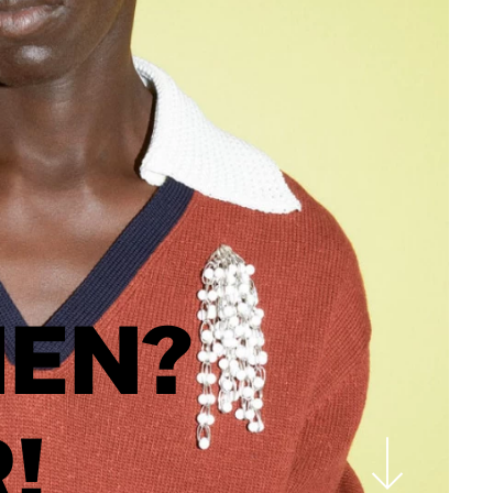
EN?
!