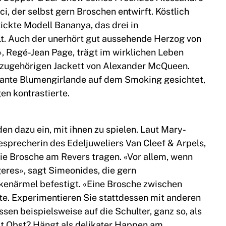
i, der selbst gern Broschen entwirft. Köstlich
ickte Modell Bananya, das drei in
lt. Auch der unerhört gut aussehende Herzog von
», Regé-Jean Page, trägt im wirklichen Leben
azugehörigen Jackett von Alexander McQueen.
gante Blumengirlande auf dem Smoking gesichtet,
en kontrastierte.
en dazu ein, mit ihnen zu spielen. Laut Mary-
esprecherin des Edeljuweliers Van Cleef & Arpels,
: die Brosche am Revers tragen. «Vor allem, wenn
geres», sagt Simeonides, die gern
kenärmel befestigt. «Eine Brosche zwischen
tte. Experimentieren Sie stattdessen mit anderen
sen beispielsweise auf die Schulter, ganz so, als
it Obst? Hängt als delikater Happen am