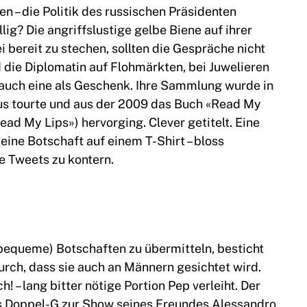
n – die Politik des russischen Präsidenten
ig? Die angriffslustige gelbe Biene auf ihrer
sei bereit zu stechen, sollten die Gespräche nicht
die Diplomatin auf Flohmärkten, bei Juwelieren
 auch eine als Geschenk. Ihre Sammlung wurde in
bus tourte und aus der 2009 das Buch «Read My
ad My Lips») hervorging. Clever getitelt. Eine
eine Botschaft auf einem T-Shirt – bloss
he Tweets zu kontern.
bequeme) Botschaften zu übermitteln, besticht
rch, dass sie auch an Männern gesichtet wird.
! – lang bitter nötige Portion Pep verleiht. Der
es Doppel-G zur Show seines Freundes Alessandro