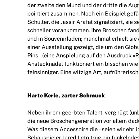
der zweite den Mund und der dritte die Auge
pointiert zusammen. Noch ein Beispiel gefäll
Schulter, die Jassir Arafat signalisiert, sie 
schneller vorankommen. Ihre Broschen fand 
und in Souvenirläden; manchmal erhielt sie
einer Ausstellung gezeigt, die um den Glo
Pins» (eine Anspielung auf den Ausdruck «Re
Anstecknadel funktioniert ein bisschen wie 
feinsinniger. Eine witzige Art, aufrührerisc
Harte Kerle, zarter Schmuck
Neben ihrem geerbten Talent, vergnügt (un
die neue Broschengeneration vor allem dadu
Was diesem Accessoire die – seien wir ehrlich
Schauspieler Jared Leto trug ein funkelnd