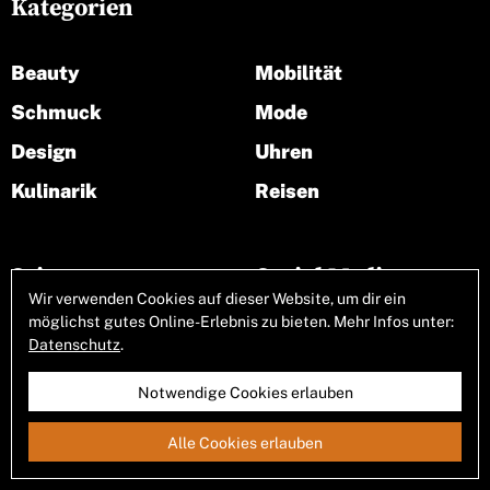
Kategorien
Beauty
Mobilität
Schmuck
Mode
Design
Uhren
Kulinarik
Reisen
Seiten
Social Media
Wir verwenden Cookies auf dieser Website, um dir ein
möglichst gutes Online-Erlebnis zu bieten. Mehr Infos unter:
Über uns
Datenschutz
.
Notwendige Cookies erlauben
Alle Cookies erlauben
Allgemeine Geschäftsbedingungen
Impressum
Datenschutz