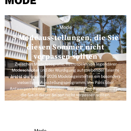
Mode
5 Modeausstellungen, die Sie
diesen Sommer nicht
verpassen sollten
Zwischen Modefotografie, Retrospektiven legendärer
Modeschöpfer und der Würdigung aufstrebender Talente
bietet der Sommer 2026 Modebegeisterten ein besonders
vielseitiges Ausstellungsprogramm. Von Paris über
Antwerpen bis nach Spanien – hier sind fünf Ausstellungen,
die Sie in dieser Saison nicht verpassen sollten.
Mode