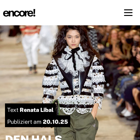
Menü 
DE
FR
Renata Libal
Text
20.10.25
Publiziert am
DEN HALS