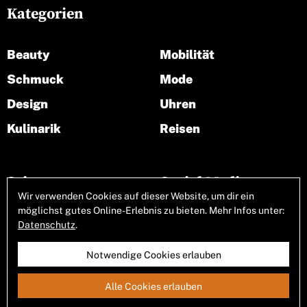
Kategorien
Beauty
Mobilität
Schmuck
Mode
Design
Uhren
Kulinarik
Reisen
Seiten
Social Media
Wir verwenden Cookies auf dieser Website, um dir ein
möglichst gutes Online-Erlebnis zu bieten. Mehr Infos unter:
Über uns
Datenschutz
.
Notwendige Cookies erlauben
Allgemeine Geschäftsbedingungen
Alle Cookies erlauben
Impressum
Datenschutz