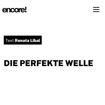
Menü 
DE
FR
Renata Libal
Text
DIE PERFEKTE WELLE