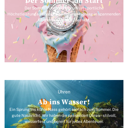
Der Sommer am Start
Der Sommer-Chronograph misst sportliche
Höchstleistungen ebenso wie den Herzschlag in spannenden
Momenten – wie bei der WM.
Uhren
Ab ins Wasser!
Ein Sprung ins kühle Nass gehört einfach zum Sommer. Die
gute Nachricht: Wir haben die passenden Uhren – stilvoll,
wasserfest und bereit für jedes Abenteuer.