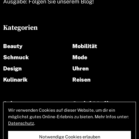
Ausgabe: Folgen Sie unserem Blog!
Kategorien
Beauty
Mobilität
Schmuck
Mode
Design
Uhren
Kulinarik
Reisen
Seiten
Social Media
Wir verwenden Cookies auf dieser Website, um dir ein
möglichst gutes Online-Erlebnis zu bieten. Mehr Infos unter:
Über uns
Datenschutz
.
Notwendige Cookies erlauben