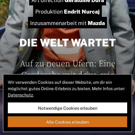
Endrit Nurcaj
Produktion
Mazda
Inzusammenarbeit mit
DIE WELT WARTET
Auf zu neuen Ufern: Eine
Garderobe mit drive, wie
Wir verwenden Cookies auf dieser Website, um dir ein
geschaffen für das Abenteuer.
möglichst gutes Online-Erlebnis zu bieten. Mehr Infos unter:
Datenschutz
.
Notwendige Cookies erlauben
Zur Bildstrecke
Alle Cookies erlauben