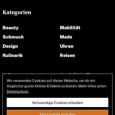
Kategorien
Beauty
Mobilität
Schmuck
Mode
Design
Uhren
Kulinarik
Reisen
Seiten
Social Media
Wir verwenden Cookies auf dieser Website, um dir ein
möglichst gutes Online-Erlebnis zu bieten. Mehr Infos unter:
Über uns
Datenschutz
.
Notwendige Cookies erlauben
Allgemeine Geschäftsbedingungen
Alle Cookies erlauben
Impressum
Datenschutz