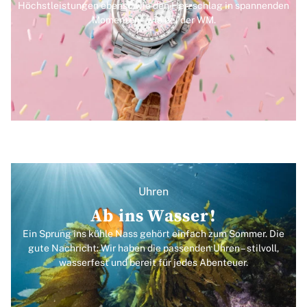
Höchstleistungen ebenso wie den Herzschlag in spannenden
Momenten – wie bei der WM.
Uhren
Ab ins Wasser!
Ein Sprung ins kühle Nass gehört einfach zum Sommer. Die
gute Nachricht: Wir haben die passenden Uhren – stilvoll,
wasserfest und bereit für jedes Abenteuer.