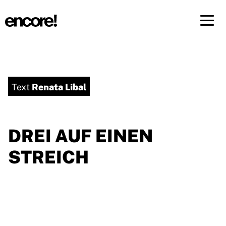
Menü 
DE
FR
Renata Libal
Text
DREI AUF EINEN
STREICH