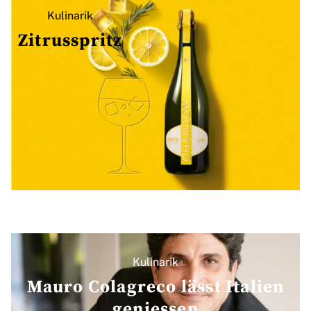
Kulinarik
Zitrusspritz
Kulinarik
Mauro Colagreco lässt Italien
geniessen