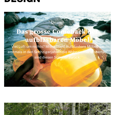
Design
Das grosse Comeback der
aufblasbaren Möbel
Viel Luft um nichts? Mitnichten! Aufblasbare Möbel, die
erstmals in den Sechzigerjahren die Wohnzimmer eroberten,
sind diesen Sommer zurück.
Design