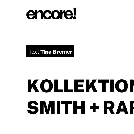
Tina Bremer
Text
KOLLEKTIO
SMITH + RA