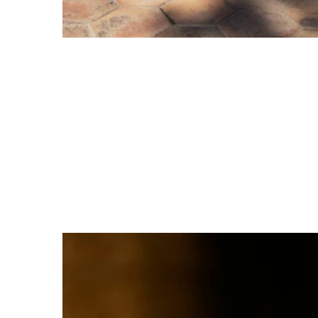
5 Modeausstellungen, d
verpas