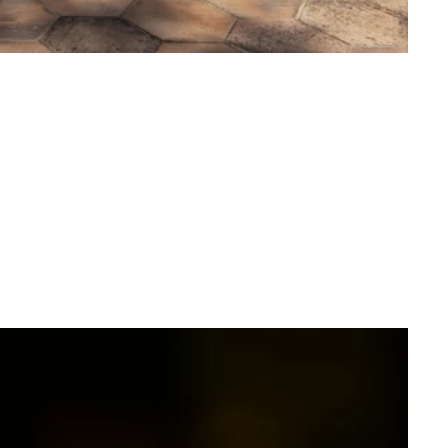
Mode
ie Sie diesen Sommer nicht
sen sollten