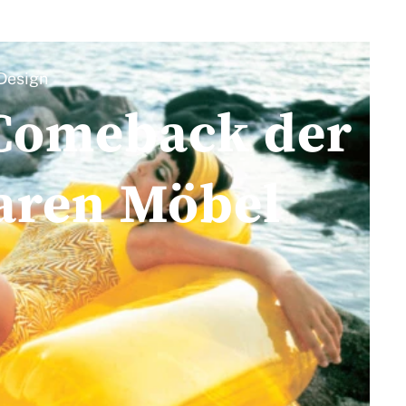
Design
 Comeback der
aren Möbel