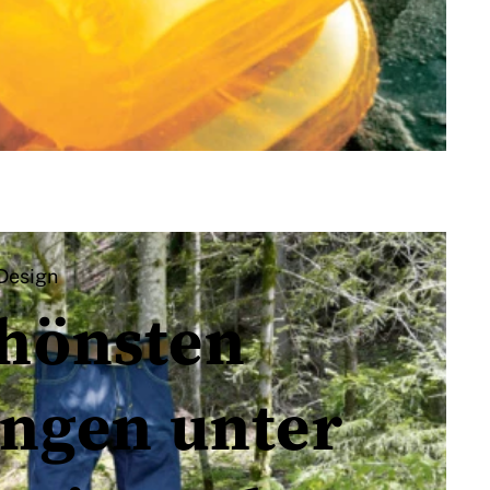
Design
chönsten
ungen unter