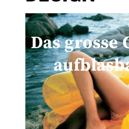
Das grosse
aufblasb