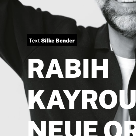
Silke Bender
Text
RABIH
KAYROU
NEUE O