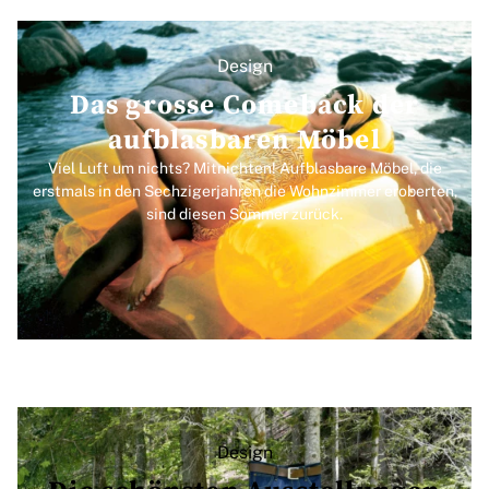
Design
Das grosse Comeback der
aufblasbaren Möbel
Viel Luft um nichts? Mitnichten! Aufblasbare Möbel, die
erstmals in den Sechzigerjahren die Wohnzimmer eroberten,
sind diesen Sommer zurück.
Design