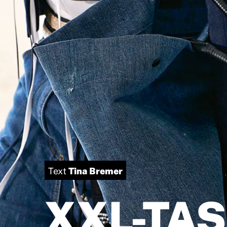
Tina Bremer
Text
XXL-TA