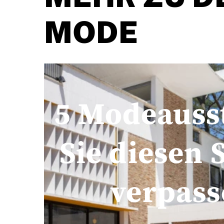
MODE
5 Modeausst
Sie diesen
verpass