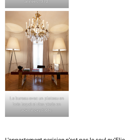
années 1970.
Le bureau avec un plateau en
bois laqué et des pieds en
acier inoxydable.
L’appartement parisien n’est pas le seul qu’Elie