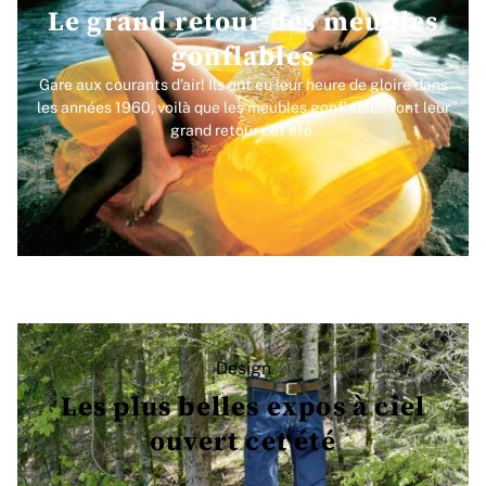
Le grand retour des meubles
gonflables
Gare aux courants d’air! Ils ont eu leur heure de gloire dans
les années 1960, voilà que les meubles gonflables font leur
grand retour cet été.
Design
Les plus belles expos à ciel
ouvert cet été