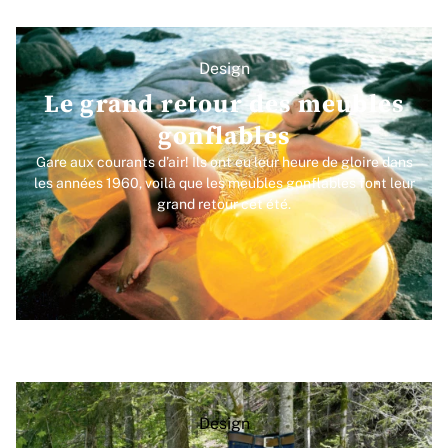
Design
Le grand retour des meubles
gonflables
Gare aux courants d’air! Ils ont eu leur heure de gloire dans
les années 1960, voilà que les meubles gonflables font leur
grand retour cet été.
Design