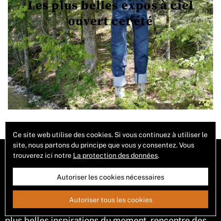
Les plus belles expos à ciel
ouvert cet été
Ce site web utilise des cookies. Si vous continuez à utiliser le
site, nous partons du principe que vous y consentez. Vous
trouverez ici notre
La protection des données
.
Autoriser les cookies nécessaires
Parce qu’on n’a jamais assez de rêves et de désirs,
Autoriser tous les cookies
on en réclame encore! Notre magazine grappille les
plus belles inspirations du moment, rencontre des