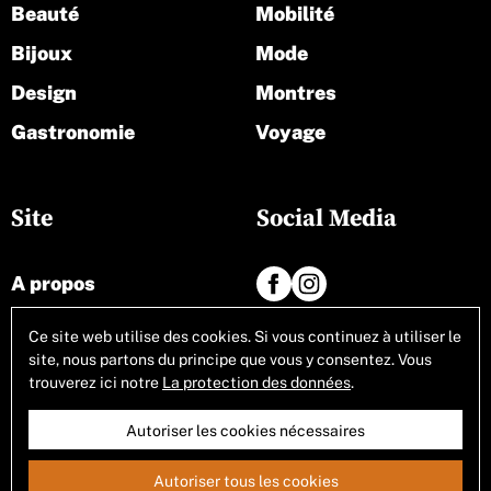
Beauté
Mobilité
Bijoux
Mode
Design
Montres
Gastronomie
Voyage
Site
Social Media
A propos
Contact
Ce site web utilise des cookies. Si vous continuez à utiliser le
site, nous partons du principe que vous y consentez. Vous
Tous les articles
trouverez ici notre
La protection des données
.
Autoriser les cookies nécessaires
Autoriser tous les cookies
Conditions générales
Mentions légales
Protection des données