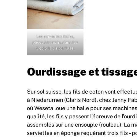
Les serviettes finies,
pliées à la main, dans les
5 coloris disponibles.
Ourdissage et tissag
Sur sol suisse, les fils de coton vont effect
à Niederurnen (Glaris Nord), chez Jenny Fabr
où Weseta loue une halle pour ses machines
qualité, les fils y passent l’épreuve de l’our
assemblés sur une ensouple (rouleau). La m
serviettes en éponge requérant trois fils – p