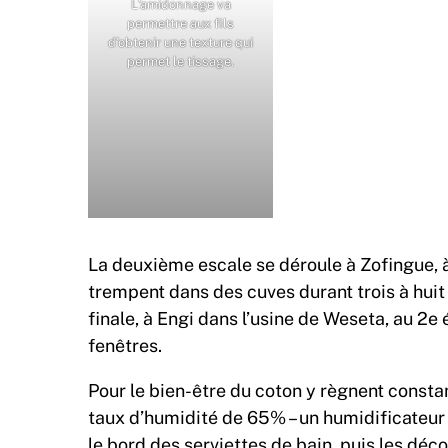
L’amidonnage va
permettre aux fils
d’obtenir une texture qui
permet le tissage.
La deuxième escale se déroule à Zofingue, à
trempent dans des cuves durant trois à huit 
finale, à Engi dans l’usine de Weseta, au 2
fenêtres.
Pour le bien-être du coton y règnent cons
taux d’humidité de 65% – un humidificateur
le bord des serviettes de bain, puis les déco