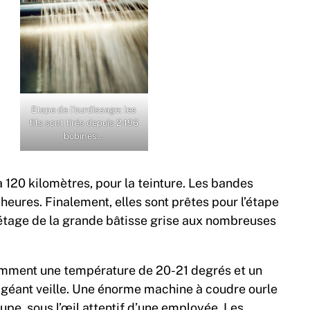
Etape de l’ourdissage: les
fils sont tirés depuis 2496
bobines…
 120 kilomètres, pour la teinture. Les bandes
heures. Finalement, elles sont prêtes pour l’étape
e étage de la grande bâtisse grise aux nombreuses
tamment une température de 20-21 degrés et un
 géant veille. Une énorme machine à coudre ourle
upe, sous l’œil attentif d’une employée. Les