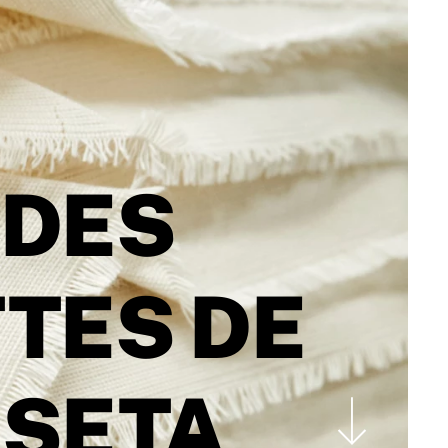
 DES
TES DE
ESETA