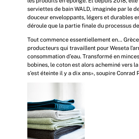
les produits en éponge. Et depuis 2018, elle r
serviettes de bain WALD, imaginée par le d
douceur enveloppants, légers et durables en
déroule que la partie finale du processus de
Tout commence essentiellement en… Grèce, où
producteurs qui travaillent pour Weseta l’arr
consommation d’eau. Transformé en minces f
bobines, le coton est alors acheminé vers la 
s’est éteinte il y a dix ans», soupire Conrad 