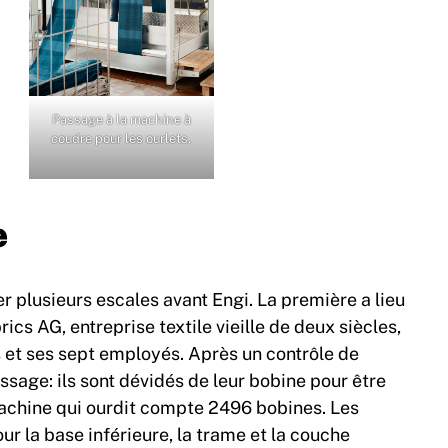
Passage à la machine à
coudre pour les ourlets.
e
uer plusieurs escales avant Engi. La première a lieu
ics AG, entreprise textile vieille de deux siècles,
 et ses sept employés. Après un contrôle de
dissage: ils sont dévidés de leur bobine pour être
achine qui ourdit compte 2496 bobines. Les
our la base inférieure, la trame et la couche