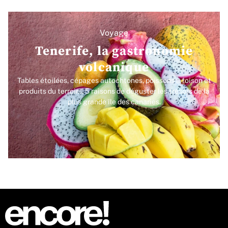
Voyage
Tenerife, la gastronomie
volcanique
Tables étoilées, cépages autochtones, poissons à foison et
produits du terroir... 5 raisons de déguster les trésors de la
plus grande île des canaries.