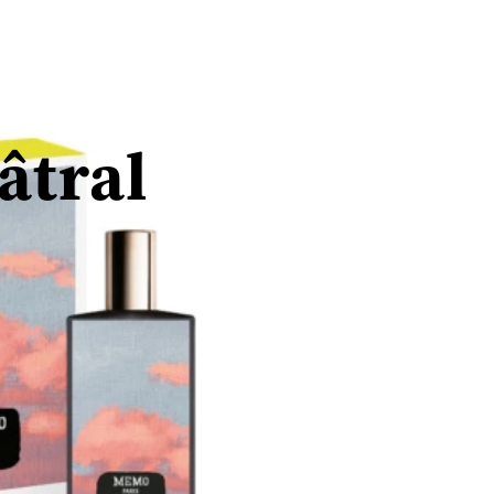
âtral