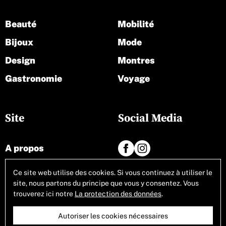
Beauté
Mobilité
Bijoux
Mode
Design
Montres
Gastronomie
Voyage
Site
Social Media
A propos
Contact
Ce site web utilise des cookies. Si vous continuez à utiliser le
site, nous partons du principe que vous y consentez. Vous
Tous les articles
trouverez ici notre
La protection des données
.
Autoriser les cookies nécessaires