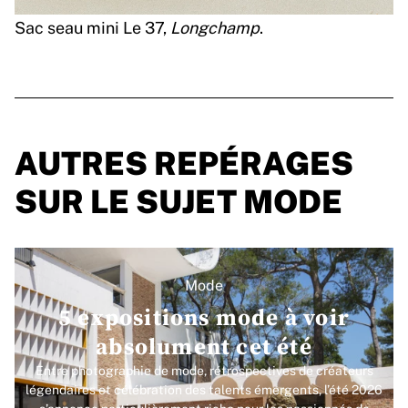
Sac seau mini Le 37,
Longchamp
.
AUTRES REPÉRAGES
SUR LE SUJET MODE
Mode
5 expositions mode à voir
absolument cet été
Entre photographie de mode, rétrospectives de créateurs
légendaires et célébration des talents émergents, l’été 2026