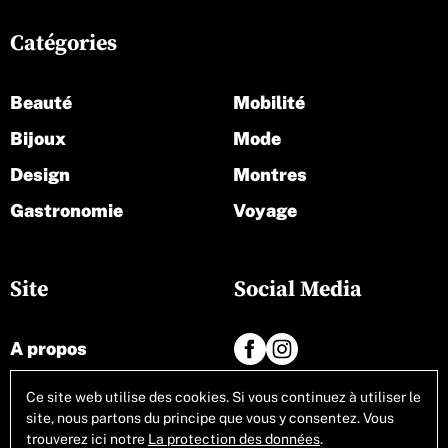
Catégories
Beauté
Mobilité
Bijoux
Mode
Design
Montres
Gastronomie
Voyage
Site
Social Media
A propos
Contact
Ce site web utilise des cookies. Si vous continuez à utiliser le
site, nous partons du principe que vous y consentez. Vous
Tous les articles
trouverez ici notre
La protection des données
.