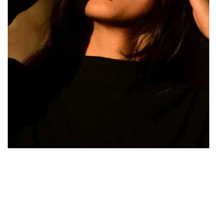
Beauté
Le teint d’été joue les prolongations
Le défi de la fin de l'été ? Faire durer le plus longtemps
possible ce teint hâlé qui donne bonne mine. Si le bronzage