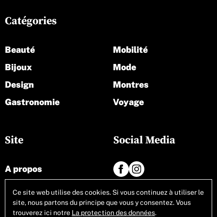
Catégories
Beauté
Mobilité
Bijoux
Mode
Design
Montres
Gastronomie
Voyage
Site
Social Media
A propos
Contact
Ce site web utilise des cookies. Si vous continuez à utiliser le
site, nous partons du principe que vous y consentez. Vous
Tous les articles
trouverez ici notre
La protection des données
.