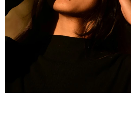
Beauté
Le teint d’été joue les prolongations
Le défi de la fin de l'été ? Faire durer le plus longtemps
possible ce teint hâlé qui donne bonne mine. Si le bronzage