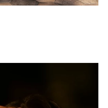
Mode
 voir absolument cet été