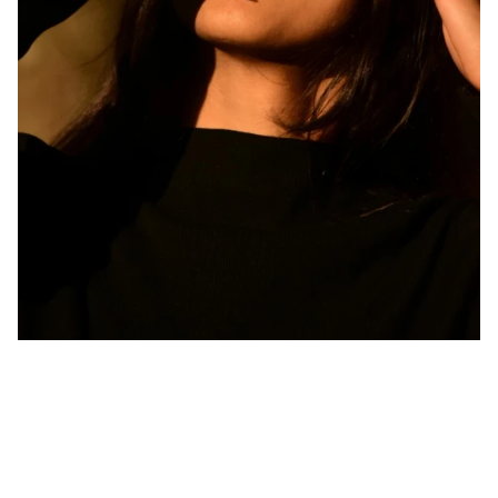
Beauté
Le teint d’été joue les prolongations
Le défi de la fin de l'été ? Faire durer le plus longtemps
possible ce teint hâlé qui donne bonne mine. Si le bronzage