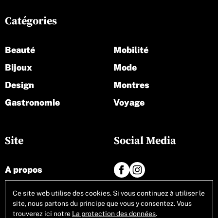
Catégories
Beauté
Mobilité
Bijoux
Mode
Design
Montres
Gastronomie
Voyage
Site
Social Media
A propos
Contact
Ce site web utilise des cookies. Si vous continuez à utiliser le
site, nous partons du principe que vous y consentez. Vous
Tous les articles
trouverez ici notre
La protection des données
.