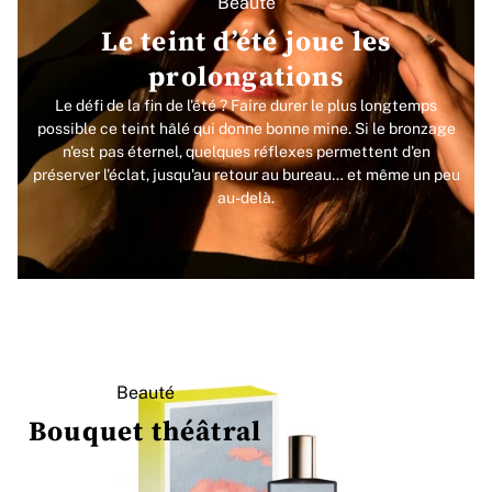
Beauté
Le teint d’été joue les
prolongations
Le défi de la fin de l'été ? Faire durer le plus longtemps
possible ce teint hâlé qui donne bonne mine. Si le bronzage
n'est pas éternel, quelques réflexes permettent d'en
préserver l'éclat, jusqu'au retour au bureau… et même un peu
au-delà.
Beauté
Bouquet théâtral