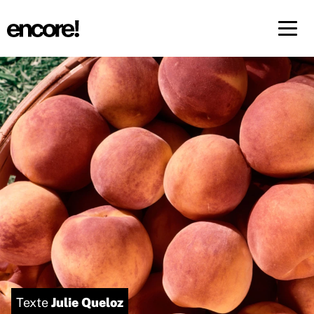
Menü 
FR
DE
Julie Queloz
Texte