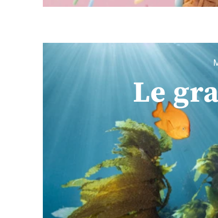
M
Le gr