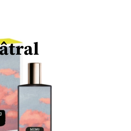
âtral