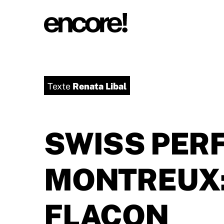
Renata Libal
Texte
SWISS PER
MONTREUX:
FLACON