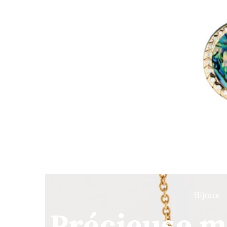
Bijoux
Précieuse m