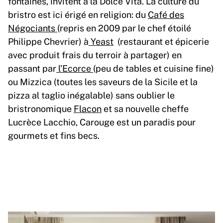
fontaines, invitent à la Dolce Vita. La culture du
bristro est ici érigé en religion: du
Café des
Négociants
(repris en 2009 par le chef étoilé
Philippe Chevrier) à
Yeast
(restaurant et épicerie
avec produit frais du terroir à partager) en
passant par
l’Ecorce
(peu de tables et cuisine fine)
ou Mizzica (toutes les saveurs de la Sicile et la
pizza al taglio inégalable) sans oublier le
bristronomique
Flacon
et sa nouvelle cheffe
Lucrèce Lacchio, Carouge est un paradis pour
gourmets et fins becs.