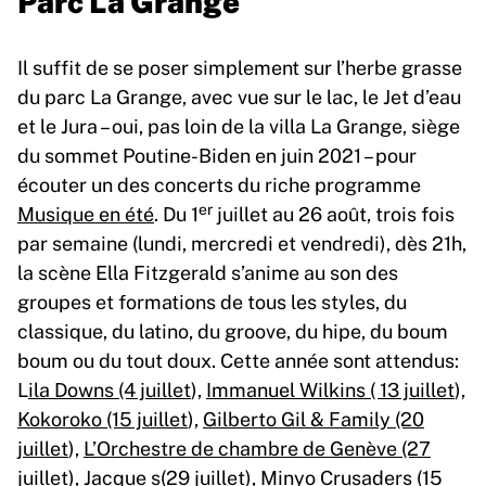
Il suffit de se poser simplement sur l’herbe grasse
du parc La Grange, avec vue sur le lac, le Jet d’eau
et le Jura – oui, pas loin de la villa La Grange, siège
du sommet Poutine-Biden en juin 2021 – pour
écouter un des concerts du riche programme
er
Musique en été
. Du 1
juillet au 26 août, trois fois
par semaine (lundi, mercredi et vendredi), dès 21h,
la scène Ella Fitzgerald s’anime au son des
groupes et formations de tous les styles, du
classique, du latino, du groove, du hipe, du boum
boum ou du tout doux. Cette année sont attendus:
L
ila Downs (4 juillet
),
Immanuel Wilkins ( 13 juillet
),
Kokoroko (15 juillet
),
Gilberto Gil & Family (20
juillet
),
L’Orchestre de chambre de Genève (27
juillet
),
Jacque s(29 juillet
),
Minyo Crusaders (15