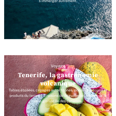
s’immerger autrement.
Voyage
Tenerife, la gastronomie
volcanique
Tables étoilées, cépages autochtones, poissons à foison et
produits du terroir... 5 raisons de déguster les trésors de la
plus grande île des canaries.