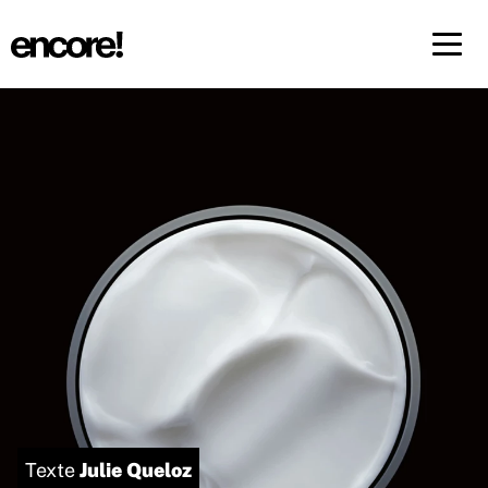
Menü 
FR
DE
Julie Queloz
Texte