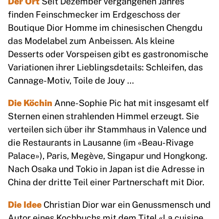
Der Ort
Seit Dezember vergangenen Jahres
finden Feinschmecker im Erdgeschoss der
Boutique Dior Homme im chinesischen Chengdu
das Modelabel zum Anbeissen. Als kleine
Desserts oder Vorspeisen gibt es gastronomische
Variationen ihrer Lieblingsdetails: Schleifen, das
Cannage-Motiv, Toile de Jouy …
Die Köchin
Anne-Sophie Pic hat mit insgesamt elf
Sternen einen strahlenden Himmel erzeugt. Sie
verteilen sich über ihr Stammhaus in Valence und
die Restaurants in Lausanne (im «Beau-Rivage
Palace»), Paris, Megève, Singapur und Hongkong.
Nach Osaka und Tokio in Japan ist die Adresse in
China der dritte Teil einer Partnerschaft mit Dior.
Die Idee
Christian Dior war ein Genussmensch und
Autor eines Kochbuchs mit dem Titel «La cuisine