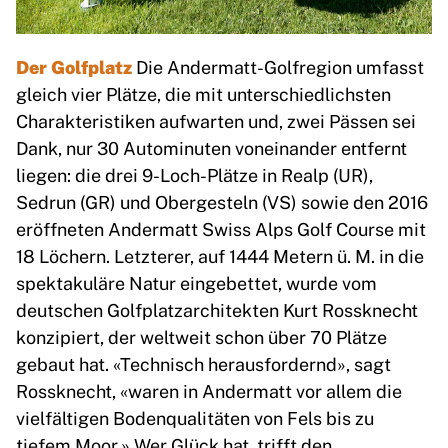
Der Golfplatz
Die Andermatt-Golfregion umfasst
gleich vier Plätze, die mit unterschiedlichsten
Charakteristiken aufwarten und, zwei Pässen sei
Dank, nur 30 Autominuten voneinander entfernt
liegen: die drei 9-Loch-Plätze in Realp (UR),
Sedrun (GR) und Obergesteln (VS) sowie den 2016
eröffneten Andermatt Swiss Alps Golf Course mit
18 Löchern. Letzterer, auf 1444 Metern ü. M. in die
spektakuläre Natur eingebettet, wurde vom
deutschen Golfplatzarchitekten Kurt Rossknecht
konzipiert, der weltweit schon über 70 Plätze
gebaut hat. «Technisch herausfordernd», sagt
Rossknecht, «waren in Andermatt vor allem die
vielfältigen Bodenqualitäten von Fels bis zu
tiefem Moor.» Wer Glück hat, trifft den