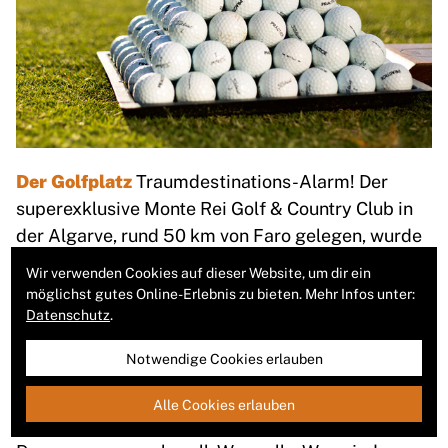
Der Golfplatz
Traumdestinations-Alarm! Der
superexklusive Monte Rei Golf & Country Club in
der Algarve, rund 50 km von Faro gelegen, wurde
schon mehrmals zur besten Golfdestination
Wir verwenden Cookies auf dieser Website, um dir ein
Europas gewählt. Während man spielt, tut sich
möglichst gutes Online-Erlebnis zu bieten. Mehr Infos unter:
immer wieder die spektakuläre Aussicht auf den
Datenschutz
.
Atlantik auf. Dabei hat der Designer, der bekannte
Notwendige Cookies erlauben
Golfer Jack Nicklaus, den Platz so gestaltet, dass
sich die Flights gegenseitig nicht sehen. Es ist, als
Alle Cookies erlauben
wär man allein im Paradies! Allerdings ist der