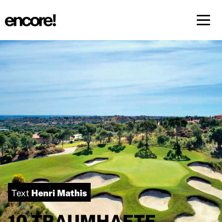
Menü 
DE
FR
Henri Mathis
Text
10 TRAUMHAFTE