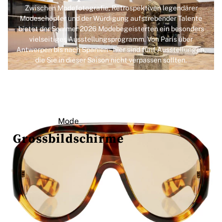
Zwischen Modefotografie, Retrospektiven legendärer
Modeschöpfer und der Würdigung aufstrebender Talente
bietet der Sommer 2026 Modebegeisterten ein besonders
vielseitiges Ausstellungsprogramm. Von Paris über
Antwerpen bis nach Spanien – hier sind fünf Ausstellungen,
die Sie in dieser Saison nicht verpassen sollten.
Mode
Grossbildschirme