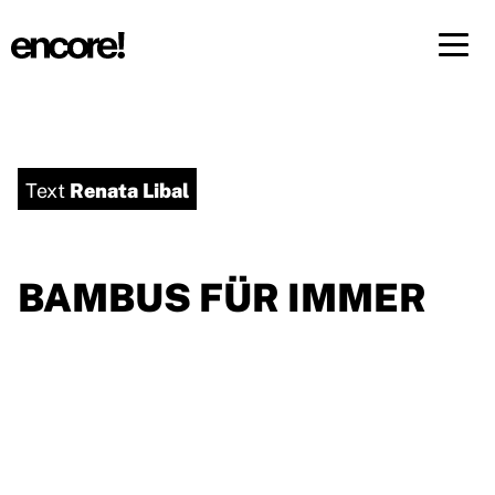
Menü 
DE
FR
Renata Libal
Text
BAMBUS FÜR IMMER