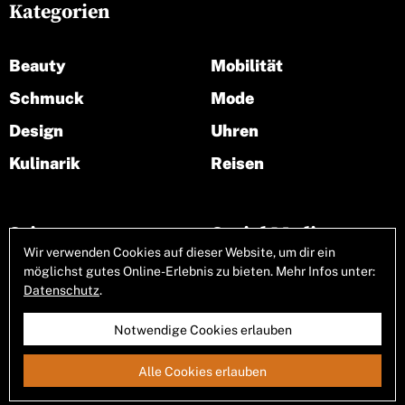
Kategorien
Beauty
Mobilität
Schmuck
Mode
Design
Uhren
Kulinarik
Reisen
Seiten
Social Media
Wir verwenden Cookies auf dieser Website, um dir ein
möglichst gutes Online-Erlebnis zu bieten. Mehr Infos unter:
Über uns
Datenschutz
.
Notwendige Cookies erlauben
Allgemeine Geschäftsbedingungen
Alle Cookies erlauben
Impressum
Datenschutz