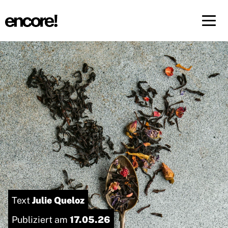
Menü 
DE
FR
Julie Queloz
Text
17.05.26
Publiziert am