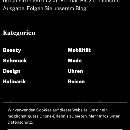
bringt sie Ihnen im XXL-Format. Bis zur nächsten
Ausgabe: Folgen Sie unserem Blog!
Kategorien
Beauty
Mobilität
Schmuck
Mode
Design
Uhren
Kulinarik
Reisen
Seiten
Social Media
Wir verwenden Cookies auf dieser Website, um dir ein
möglichst gutes Online-Erlebnis zu bieten. Mehr Infos unter:
Über uns
Datenschutz
.