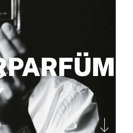
RPARFÜME
Y
R