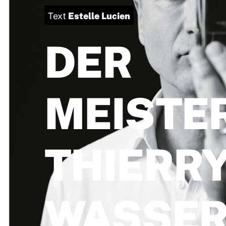
Estelle Lucien
Text
DER
MEISTE
THIERR
WASSE