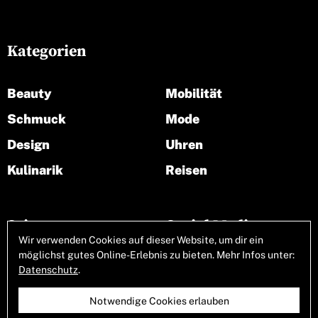
Kategorien
Beauty
Mobilität
Schmuck
Mode
Design
Uhren
Kulinarik
Reisen
Seiten
Social Media
Wir verwenden Cookies auf dieser Website, um dir ein
möglichst gutes Online-Erlebnis zu bieten. Mehr Infos unter:
Über uns
Datenschutz
.
Notwendige Cookies erlauben