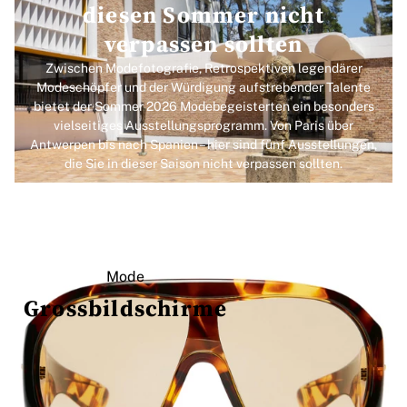
diesen Sommer nicht
verpassen sollten
Zwischen Modefotografie, Retrospektiven legendärer
Modeschöpfer und der Würdigung aufstrebender Talente
bietet der Sommer 2026 Modebegeisterten ein besonders
vielseitiges Ausstellungsprogramm. Von Paris über
Antwerpen bis nach Spanien – hier sind fünf Ausstellungen,
die Sie in dieser Saison nicht verpassen sollten.
Mode
Grossbildschirme