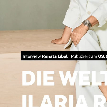
Renata Libal
03.
Interview
Publiziert am
DIE WEL
ILARIA 