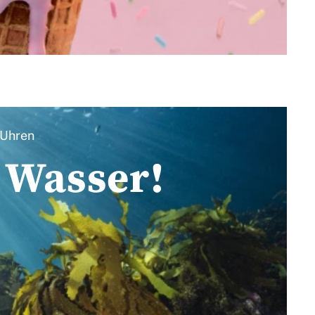
Uhren
 Wasser!