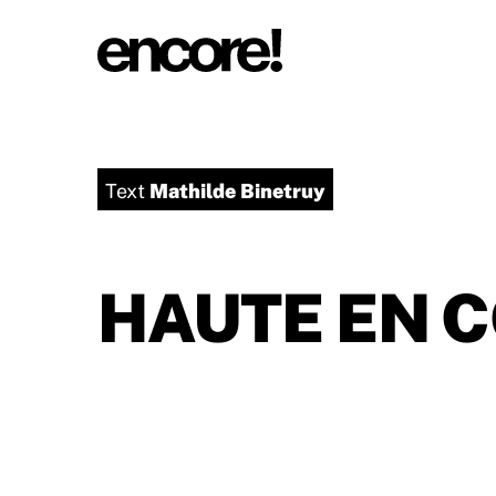
Mathilde Binetruy
Text
HAUTE EN 