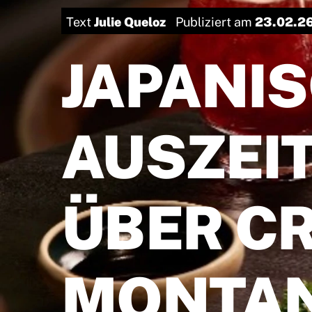
Julie Queloz
23.02.2
Text
Publiziert am
JAPANI
AUSZEI
ÜBER C
MONTA