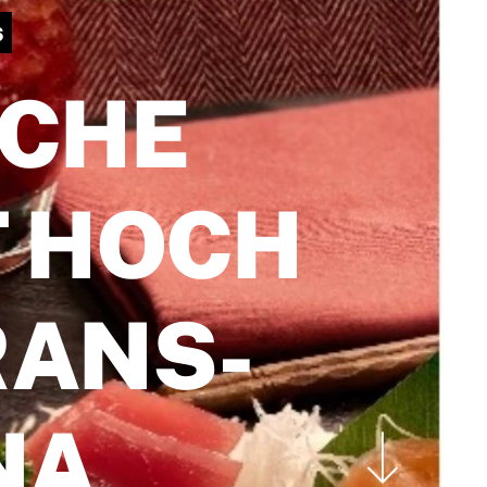
6
SCHE
T HOCH
RANS-
NA