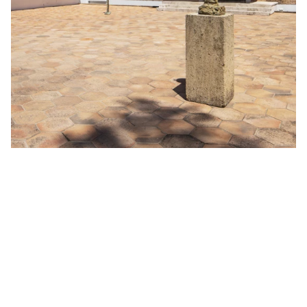
Mode
5 Modeausstellungen, die Sie diesen
Sommer nicht verpassen sollten
Zwischen Modefotografie, Retrospektiven legendärer
Modeschöpfer und der Würdigung aufstrebender Talente
bietet der Sommer 2026 Modebegeisterten ein besonders
vielseitiges Ausstellungsprogramm. Von Paris über
Antwerpen bis nach Spanien – hier sind fünf Ausstellungen,