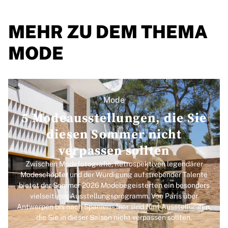
MEHR ZU DEM THEMA
MODE
Mode
5 Modeausstellungen, die Sie
diesen Sommer nicht
verpassen sollten
Zwischen Modefotografie, Retrospektiven legendärer
Modeschöpfer und der Würdigung aufstrebender Talente
bietet der Sommer 2026 Modebegeisterten ein besonders
vielseitiges Ausstellungsprogramm. Von Paris über
Antwerpen bis nach Spanien – hier sind fünf Ausstellungen,
die Sie in dieser Saison nicht verpassen sollten.