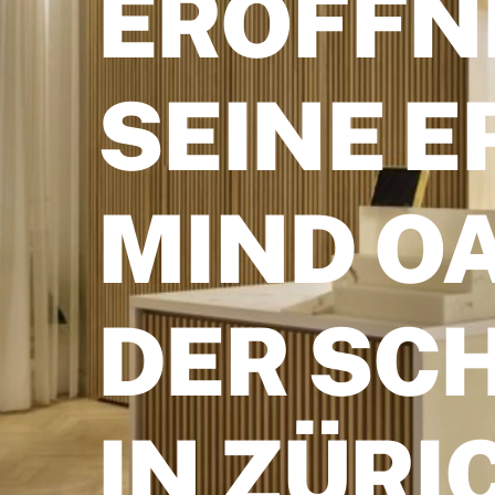
ERÖFFN
SEINE E
MIND OA
DER SC
IN ZÜRI