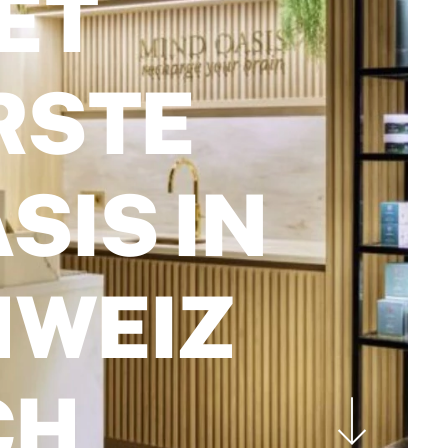
ET
RSTE
SIS IN
HWEIZ
CH